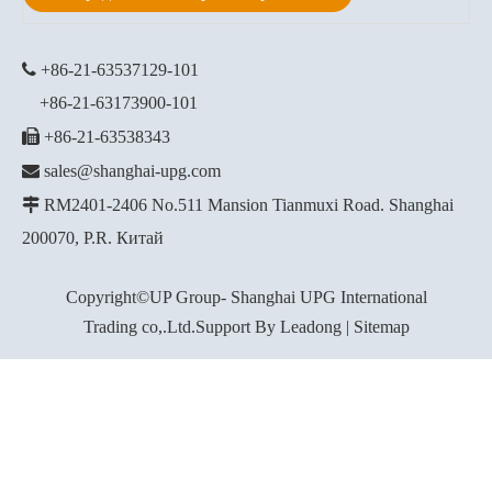

+86-21-63537129
-101
+86-21-63173900-101

+86-21-63538343

sales@shanghai-upg.com

RM2401-2406 No.511 Mansion Tianmuxi Road. Shanghai
200070, P.R. Китай
Copyright©UP Group- Shanghai UPG International
Trading co,.Ltd.Support By
Leadong
|
Sitemap