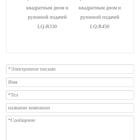
тва
квадратным дном и
квадратным дном и
плос
етов с
рулонной подачей
рулонной подачей
пакет
ном с
LQ-R330
LQ-R450
дачей
ручка)