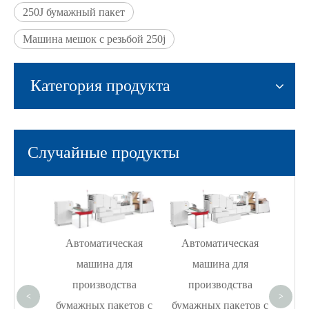
250J бумажный пакет
Машина мешок с резьбой 250j
Категория продукта
Случайные продукты
П
T
Автоматическая
Автоматическая
авт
ью
машина для
машина для
высо
ская
производства
производства
м
<
>
ля
бумажных пакетов с
бумажных пакетов с
пр