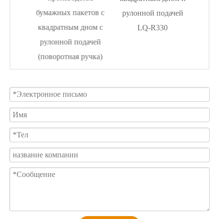
етов с
бумажных пакетов с
рулонной подачей
ном с
квадратным дном с
LQ-R330
дачей
рулонной подачей
ручка)
(поворотная ручка)