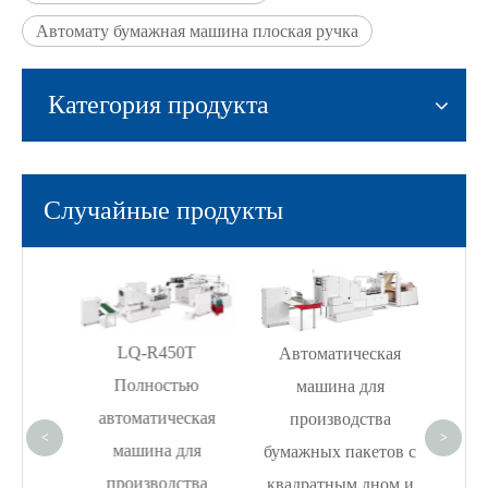
Автомату бумажная машина плоская ручка
Категория продукта
Случайные продукты
Авт
м
BT
LQ-R450T
Автоматическая
пр
ью
Полностью
машина для
бумаж
ская
автоматическая
производства
квад
<
>
ля
машина для
бумажных пакетов с
руло
тва
производства
квадратным дном и