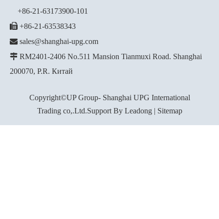
+86-21-63173900-101

+86-21-63538343

sales@shanghai-upg.com

RM2401-2406 No.511 Mansion Tianmuxi Road. Shanghai
200070, P.R. Китай
Copyright©UP Group- Shanghai UPG International
Trading co,.Ltd.Support By
Leadong
|
Sitemap